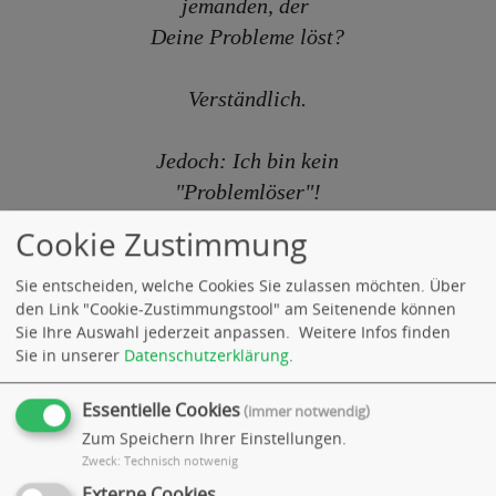
jemanden, der
Deine Probleme löst?
Verständlich.
Jedoch: Ich bin kein
"Problemlöser"!
Cookie Zustimmung
Ja was soll das denn?
Sie entscheiden, welche Cookies Sie zulassen möchten. Über
den Link "Cookie-Zustimmungstool" am Seitenende können
Du möchtest, so vermute
Sie Ihre Auswahl jederzeit anpassen.
Weitere Infos finden
ich zumindest, ein
Sie in unserer
Datenschutzerklärung
.
besseres, ja geglücktes
Leben führen ...
Essentielle Cookies
(immer notwendig)
Zum Speichern Ihrer Einstellungen.
Zweck
:
Technisch notwenig
Eben deshalb löse ich
Externe Cookies