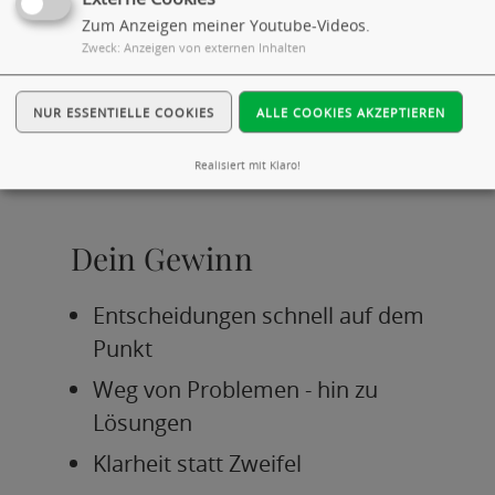
nicht Deine Probleme,
Zum Anzeigen meiner Youtube-Videos.
sondern
stärke mit Dir
Zweck
:
Anzeigen von externen Inhalten
zusammen
die Gewissheit
für
Deine eigenen
NUR ESSENTIELLE COOKIES
ALLE COOKIES AKZEPTIEREN
Antworten
.
Realisiert mit Klaro!
Dein Gewinn
Entscheidungen schnell auf dem
Punkt
Weg von Problemen - hin zu
Lösungen
Klarheit statt Zweifel