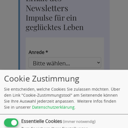
Newsletters
Impulse für ein
geglücktes Leben
Anrede *
Vorname *
Cookie Zustimmung
Sie entscheiden, welche Cookies Sie zulassen möchten. Über
den Link "Cookie-Zustimmungstool" am Seitenende können
Nachname *
Sie Ihre Auswahl jederzeit anpassen.
Weitere Infos finden
Sie in unserer
Datenschutzerklärung
.
Essentielle Cookies
(immer notwendig)
E-Mail Adresse *