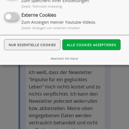
Zum Speichern Ihrer Einstellungen.
Zweck
:
Technisch notwenig
Externe Cookies
E-Mail Adresse wiederholen *
Zum Anzeigen meiner Youtube-Videos.
Zweck
:
Anzeigen von externen Inhalten
Wie bist Du auf mich aufmerksam
NUR ESSENTIELLE COOKIES
ALLE COOKIES AKZEPTIEREN
geworden?
Realisiert mit Klaro!
Ich weiß, dass der Newsletter
"Impulse für ein geglücktes
Leben" mich nichts kostet und zu
nichts verpflichtet. Ich kann den
Newsletter jederzeit widerrufen
bzw. abbestellen. Meine oben
eingegebenen Daten werden
vertraulich behandelt und nicht