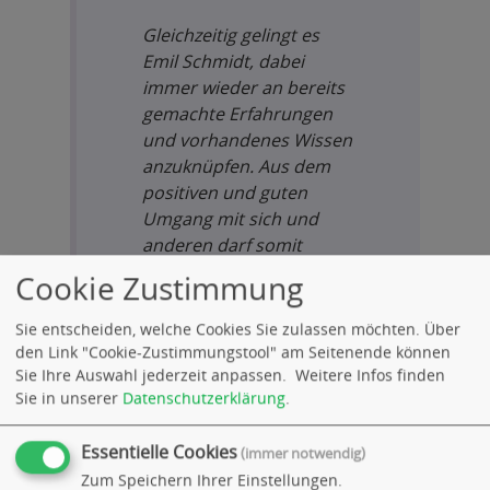
Gleichzeitig gelingt es
Emil Schmidt, dabei
immer wieder an bereits
gemachte Erfahrungen
und vorhandenes Wissen
anzuknüpfen. Aus dem
positiven und guten
Umgang mit sich und
anderen darf somit
immer wieder eine neue
Cookie Zustimmung
Lösung entstehen
gelassen werden. Das
Sie entscheiden, welche Cookies Sie zulassen möchten. Über
macht Ihn für mich zu
den Link "Cookie-Zustimmungstool" am Seitenende können
Sie Ihre Auswahl jederzeit anpassen.
Weitere Infos finden
einem großartigen
Sie in unserer
Datenschutzerklärung
.
Lehrer und Wunder-
vollen Lebensweg-
Essentielle Cookies
(immer notwendig)
Begleiter.
Zum Speichern Ihrer Einstellungen.