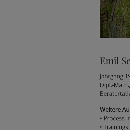
Emil S
Jahrgang 1
Dipl.-Math
Beratertäti
Weitere Au
• Process I
• Trainings