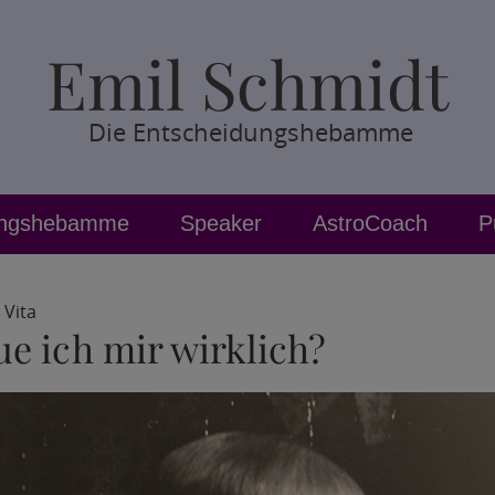
Emil Schmidt
Die Entscheidungshebamme
ungshebamme
Speaker
AstroCoach
P
•
Vita
ue ich mir wirklich?