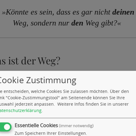
»Könnte es sein, dass es gar nicht
deinen
Weg, sondern nur
den
Weg gibt?«
s ist der Weg?
ir keine Antwort geben. Was ich erfahren und a
Cookie Zustimmung
kommen habe, sind
beglückende Geschenke
, die
ie entscheiden, welche Cookies Sie zulassen möchten. Über den
:
ink "Cookie-Zustimmungstool" am Seitenende können Sie Ihre
uswahl jederzeit anpassen.
Weitere Infos finden Sie in unserer
atenschutzerklärung
.
e eigene Antwort aufdecken, die Du letztlich im
t"
Essentielle Cookies
(immer notwendig)
cheidungstraining mit Freude und Nachhaltigkeit
Zum Speichern Ihrer Einstellungen.