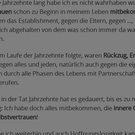
e Jahrzehnte lang habe ich es nicht wahrhaben wo
auen
schon zu Beginn in meinem Leben
mitbek
 das Establishment, gegen die Eltern, gegen ...,
ich abgehalten von dem was schon immer da war
n.
m Laufe der Jahrzehnte folgte, waren
Rückzug, Er
egen alles und jeden, natürlich auch gegen die e
ch durch alle Phasen des Lebens mit Partnerschaf
erufen.
 in der Tat Jahrzehnte hat es gedauert, bis es zu 
: Ich habe doch alles mitbekommen, die
innere 
lbstvertrauen
!
e ich weiterhin und auch Hoffnungslosigkeit ka