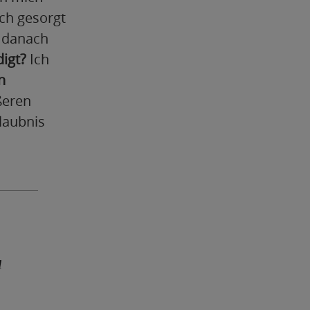
ch gesorgt
d danach
digt?
Ich
n
ßeren
laubnis
u