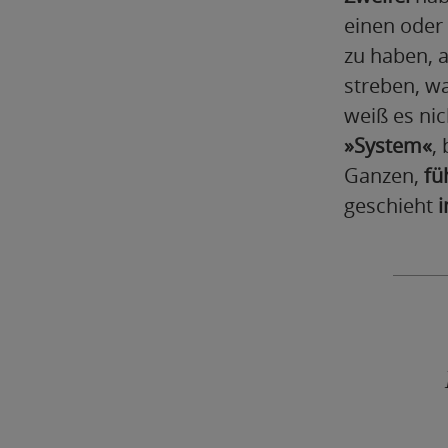
einen oder
zu haben, 
streben, wa
weiß es nic
»System«
,
Ganzen,
fü
geschieht