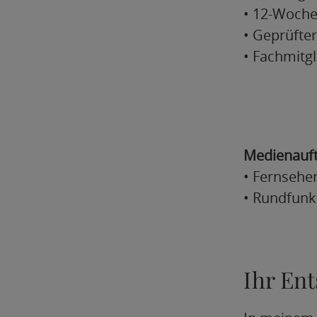
• 12-Woche
• Geprüfte
• Fachmitg
Medienauftr
• Fernsehe
• Rundfunk
Ihr En