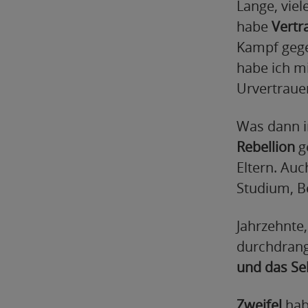
Lange, viel
habe
Vertr
Kampf gegen
habe ich m
Urvertraue
Was dann i
Rebellion
g
Eltern. Au
Studium, B
Jahrzehnte,
durchdrang
und das Se
Zweifel
hab