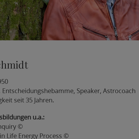
chmidt
950
., Entscheidungshebamme, Speaker, Astrocoach
gkeit seit 35 Jahren.
sbildungen u.a.:
nquiry ©
 in Life Energy Process ©