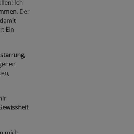
llen: Ich
ommen
. Der
 damit
: Ein
starrung,
igenen
ten,
mir
Gewissheit
nn mich